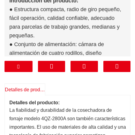
Introducción del producto:
● Estructura compacta, radio de giro pequeño,
fácil operación, calidad confiable, adecuado
para parcelas de trabajo grandes, medianas y
pequeñas.
● Conjunto de alimentación: cámara de
alimentación de cuatro rodillos, diseño
segmentado, mantenimiento más conveniente,
dispositivo de alimentación de sujeción vertical,
mejora la confiabilidad de la máquina, equipo de
polea de alimentación con función positiva y
Detalles de producto
inversa, en el tapón se puede invertir el material
Detalles del producto:
de escupido, la eficiencia del trabajo se mejora
La fiabilidad y durabilidad de la cosechadora de
enormemente.
forraje modelo 4QZ-2800A son también características
● Conjunto de corte: dispositivo de corte de
importantes. El uso de materiales de alta calidad y una
disco, que utiliza un cortador tipo hoja de sierra