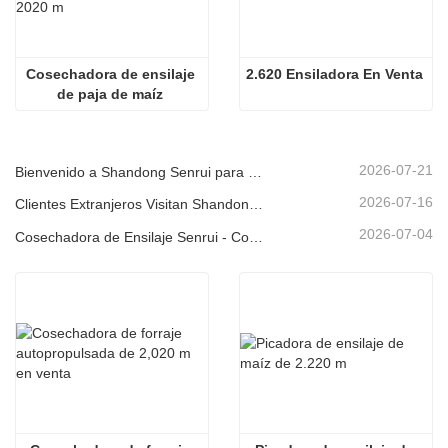
Cosechadora de ensilaje 
2.620 Ensiladora En Venta
de paja de maíz 
autopropulsada pequeña 
de 2020 m
2026-07-21
Bienvenido a Shandong Senrui para una visita e inspección, y para discutir una cooperación en profundidad
2026-07-16
Clientes Extranjeros Visitan Shandong Senrui Equipos Agrícolas y Ganaderos para un Recorrido e Inspección.
2026-07-04
Cosechadora de Ensilaje Senrui - Contenerizada para Exportación