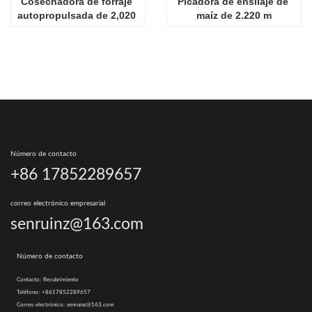
Cosechadora de forraje 
Picadora de ensilaje de 
autopropulsada de 2,020 
maíz de 2.220 m
m en venta
Número de contacto
+86 17852289657
correo electrónico empresarial
senruinz@163.com
Número de contacto
Contacto:
Recubrimiento
Teléfono:
+8617852289657
Correo electrónico:
senruinz@163.com