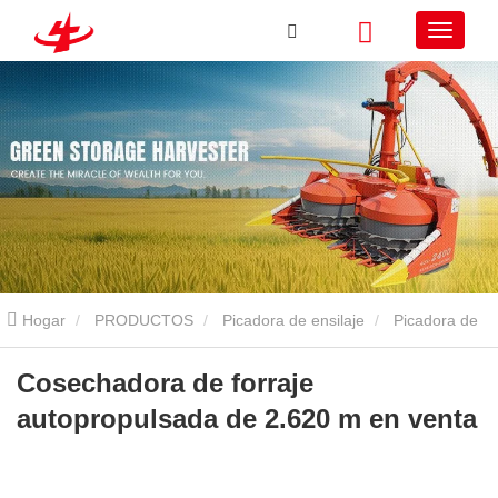
Hogar
PRODUCTOS
Picadora de ensilaje
Picadora de
ensilaje autopropulsada
Cosechadora de forraje autopropulsada
Cosechadora de forraje
autopropulsada de 2.620 m en venta
de 2.620 m en venta