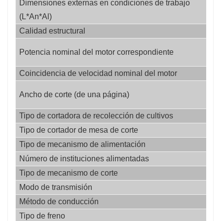
caja de carga, después de que la operación de
Dimensiones externas en condiciones de trabajo 
mi
descarga sea simple, aumenta la segunda
(L*An*Al)
etr
función de elevación, se adapta mejor a una
Calidad estructural
kil
variedad de vehículos receptores, la descarga
kil
Potencia nominal del motor correspondiente
ati
es más conveniente.
Coincidencia de velocidad nominal del motor
rp
● Ensamblaje de potencia: motor Yuchai de 280
mi
caballos de fuerza, control inteligente de ahorro
Ancho de corte (de una página)
etr
de combustible PTO, con función de
Tipo de cortadora de recolección de cultivos
/
conmutación de carga ligera, carga media y
Tipo de cortador de mesa de corte
/
carga pesada, según la aplicación del terreno,
Tipo de mecanismo de alimentación
/
tracción en las cuatro ruedas opcional. Â —
Número de instituciones alimentadas
/
maniobra hidráulica: aire acondicionado, manija
Tipo de mecanismo de corte
/
electrónica, asiento suspendido, conducción
Modo de transmisión
/
más cómoda, motor principal de cabina con
Método de conducción
/
pantalla grande de cristal líquido y sistema de
Tipo de freno
/
monitoreo de operación, mejora la seguridad de