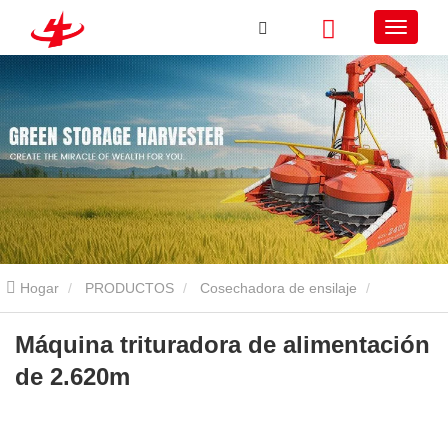
Hogar
PRODUCTOS
Cosechadora de ensilaje
Cosechadora de ensilaje autopropulsada
Máquina trituradora de
Máquina trituradora de alimentación
de 2.620m
alimentación de 2.620m