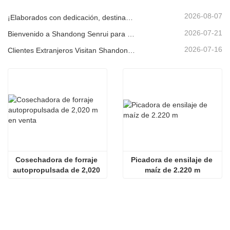
2026-08-07
¡Elaborados con dedicación, destinados al cliente! Las cosechadoras de ensilaje Senrui se están cargando y enviando a granel.
2026-07-21
Bienvenido a Shandong Senrui para una visita e inspección, y para discutir una cooperación en profundidad
2026-07-16
Clientes Extranjeros Visitan Shandong Senrui Equipos Agrícolas y Ganaderos para un Recorrido e Inspección.
Cosechadora de forraje 
Picadora de ensilaje de 
autopropulsada de 2,020 
maíz de 2.220 m
m en venta