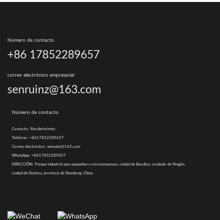
Número de contacto
+86 17852289657
correo electrónico empresarial
senruinz@163.com
Número de contacto
Contacto:
Recubrimiento
Teléfono:
+8617852289657
Correo electrónico:
senruinz@163.com
WhatsApp:
+8617852289657
DIRECCIÓN:
Parque industrial para pequeñas y microempresas, ciudad de Baodian, condado de Ningjin,
ciudad de Dezhou, provincia de Shandong, China