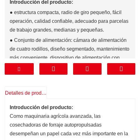
Introducción del producto:
● estructura compacta, radio de giro pequeño, fácil
operación, calidad confiable, adecuado para parcelas
de trabajo grandes, medianas y pequeñas.
● Conjunto de alimentación: cámara de alimentación
de cuatro rodillos, diseño segmentado, mantenimiento
más conveniente, dispositivo de alimentación con
sujeción vertical, mejora la confiabilidad de la
máquina, función positiva e inversa del equipo de
polea de alimentación, en el tapón se puede revertir el
material que escupe, la eficiencia del trabajo es
Detalles de producto
grande. mejorado.
Introducción del producto:
● Conjunto de corte: dispositivo de corte con cortador
Como maquinaria agrícola avanzada, las
de disco, que utiliza un cortador tipo hoja de sierra de
cosechadoras de forraje autopropulsadas
doble disco, puede adaptarse a todos los cultivos de
desempeñan un papel cada vez más importante en la
forraje tipo paja de la línea de trabajo incorrecta, con