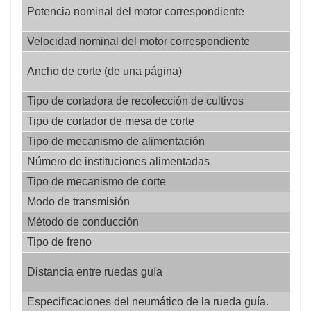
kil
● Conjunto de potencia: motor Yuchai de 280 caballos
Potencia nominal del motor correspondiente
ati
de fuerza, control inteligente de ahorro de combustible
Velocidad nominal del motor correspondiente
rp
de la TDF, con función de conmutación de carga
mi
ligera, carga media y carga pesada, según la
Ancho de corte (de una página)
etr
aplicación del terreno, tracción en las cuatro ruedas
Tipo de cortadora de recolección de cultivos
/
opcional. — maniobrahidráulica: aire acondicionado,
Tipo de cortador de mesa de corte
/
manija electrónica, asiento suspendido, conducción
Tipo de mecanismo de alimentación
/
más cómoda, motor principal de cabina con pantalla
grande de cristal líquido y sistema de monitoreo de
Número de instituciones alimentadas
/
operación, mejora la seguridad de operación,
Tipo de mecanismo de corte
/
confiabilidad
Modo de transmisión
/
Método de conducción
/
Tipo de freno
/
mi
Distancia entre ruedas guía
etr
Especificaciones del neumático de la rueda guía.
/