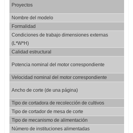
Un
● Conjunto del cilindro rociador: la rotación del
Proyectos
ad
cilindro rociador adopta un mecanismo de
Nombre del modelo
/
engranaje helicoidal, que se puede girar ±180°,
Formalidad
/
bloqueando efectivamente el ángulo del cilindro
Condiciones de trabajo dimensiones externas 
mi
rociador, haciendo que el ángulo de rociado sea
(L*W*H)
et
más estable.
Calidad estructural
kg
● Conjunto de caja de material: viene con una
ki
caja de carga de gran volumen, la operación es
Potencia nominal del motor correspondiente
at
simple, aumenta la función de elevación
Velocidad nominal del motor correspondiente
rp
secundaria, se adapta mejor a una variedad de
mi
modelos de recepción y la descarga es más
Ancho de corte (de una página)
et
conveniente.
Tipo de cortadora de recolección de cultivos
/
● Tren motriz: motor totalmente diésel de 220
Tipo de cortador de mesa de corte
/
HP, control inteligente de ahorro de combustible
Tipo de mecanismo de alimentación
/
de la TDF, con función de cambio de carga
Número de instituciones alimentadas
/
ligera, carga media y carga pesada, según el