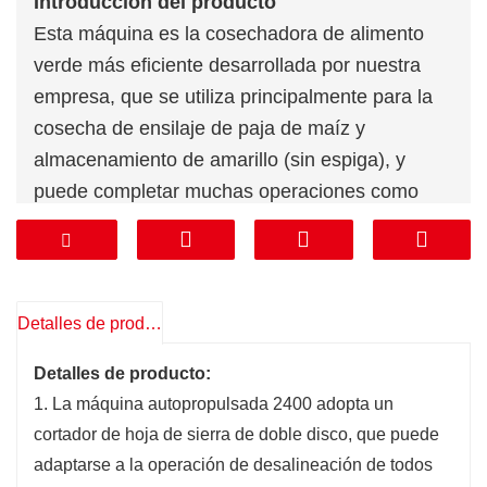
Introducción del producto
Esta máquina es la cosechadora de alimento
verde más eficiente desarrollada por nuestra
empresa, que se utiliza principalmente para la
cosecha de ensilaje de paja de maíz y
almacenamiento de amarillo (sin espiga), y
puede completar muchas operaciones como
cortar, transportar, aplanar, triturar, tirar y cargar
maíz. plantas al mismo tiempo.
Caracteristicas de producto
● Estructura compacta, radio de giro pequeño,
Detalles de producto
fácil operación, calidad confiable, adecuado
Detalles de producto:
para parcelas grandes, medianas y pequeñas.
1. La máquina autopropulsada 2400 adopta un
● Conjunto de alimentación: cámara de
cortador de hoja de sierra de doble disco, que puede
alimentación de cuatro rodillos, diseño
adaptarse a la operación de desalineación de todos
seccional, mantenimiento más conveniente,