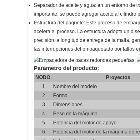
Separador de aceite y agua: en un entorno de tr
importante, se puede agregar aceite al cilindro
Estructura del paquete: Este proceso de empaqu
acelera el proceso. La estructura adopta un dise
precisión la longitud de entrega de la malla, gar
las interrupciones del empaquetado por fallos en 
Parámetro del producto:
NODO.
Proyectos
1
Nombre del modelo
2
Forma
3
Dimensiones
4
Peso de la máquina
5
Potencia del motor de apoyo
6
Potencia del motor de la máquina de r