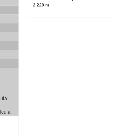
2.220 m
Picadora de ensilaje de maíz de 2.220 m
Contacta ahora
cula
ícula