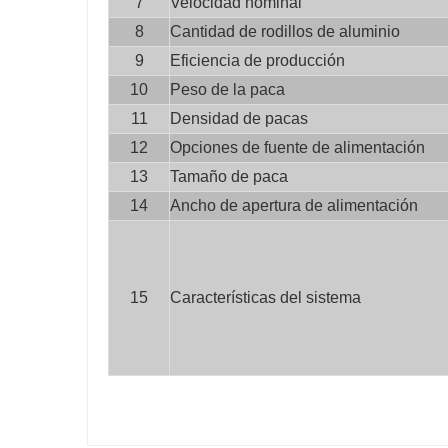
7
Velocidad nominal
8
Cantidad de rodillos de aluminio
9
Eficiencia de producción
10
Peso de la paca
11
Densidad de pacas
12
Opciones de fuente de alimentación
13
Tamaño de paca
14
Ancho de apertura de alimentación
15
Características del sistema