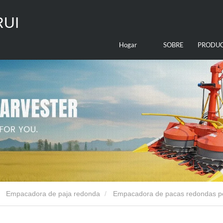
RUI
Hogar
SOBRE
PRODU
NOSOTROS
Empacadora de paja redonda
Empacadora de pacas redondas 