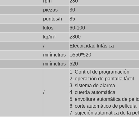
rpm
280
piezas
30
puntos/h
85
kilos
60-100
kg/m³
≥800
/
Electricidad trifásica
milímetros
φ550*520
milímetros
520
1, Control de programación
2, operación de pantalla táctil
3, sistema de alarma
/
4, cuerda automática
5, envoltura automática de pelí
6, corte automático de película
7, sujeción automática de la pel