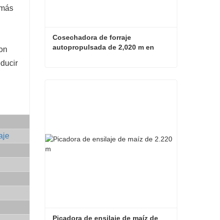
 más
Cosechadora de forraje 
autopropulsada de 2,020 m en 
con
venta
educir
Cosechadora de forraje autopropulsada de 2,020 m en venta
Contacta ahora
aje
Picadora de ensilaje de maíz de 