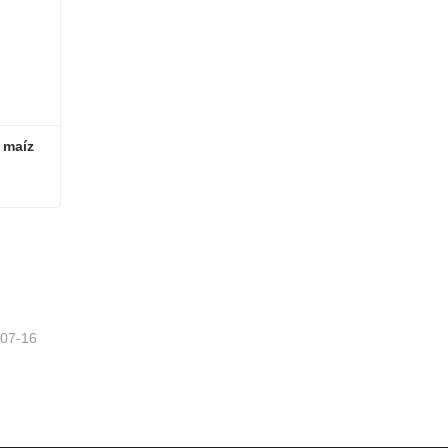
maíz 
Cosechadora de piensos de maíz autopropulsada de 2.840 m
-07-16