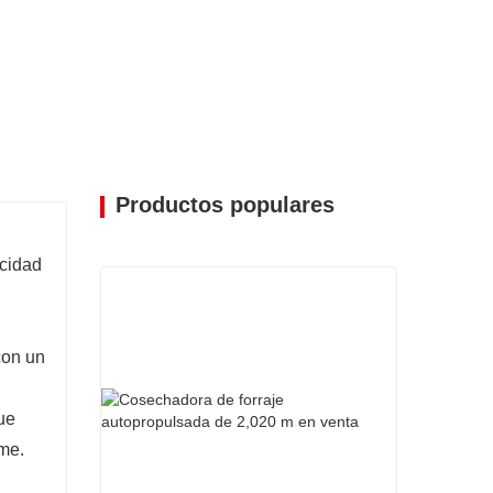
Productos populares
ocidad
con un
ue
rme.