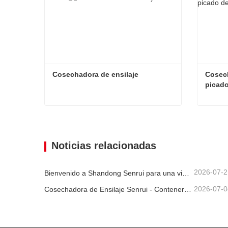
Cosechadora de ensilaje
Cosech
picado
Cosechadora de ensilaje
Contacta ahora
Con
Noticias relacionadas
2026-07-2
Bienvenido a Shandong Senrui para una visita e inspección, y para discutir una cooperación en profundidad
2026-07-0
Cosechadora de Ensilaje Senrui - Contenerizada para Exportación