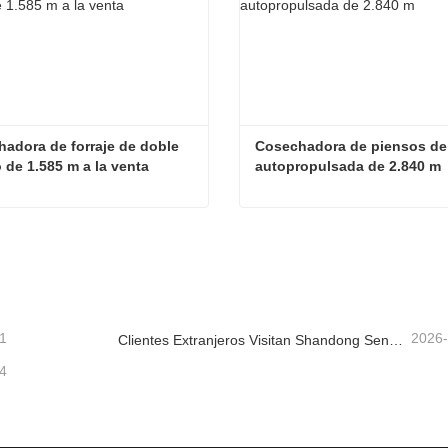
adora de forraje de doble 
Cosechadora de piensos de 
 de 1.585 m a la venta
autopropulsada de 2.840 m
Cosechadora de forraje de doble picado de 1.585 m a la venta
tacta ahora
Contacta ahora
1
2026
Clientes Extranjeros Visitan Shandong Senrui Equipos Agrícolas y Ganaderos para un Recorrido e Inspección.
4