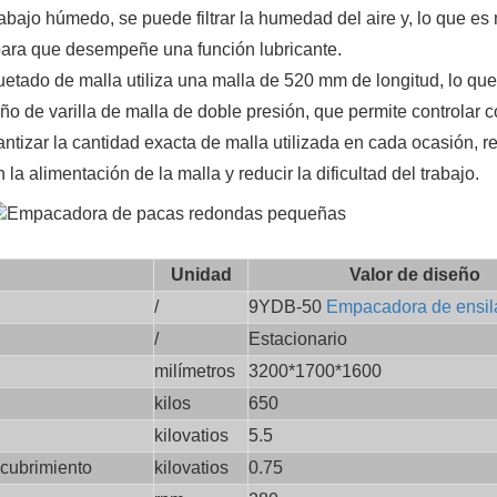
abajo húmedo, se puede filtrar la humedad del aire y, lo que es
 para que desempeñe una función lubricante.
etado de malla utiliza una malla de 520 mm de longitud, lo que
ño de varilla de malla de doble presión, que permite controlar 
antizar la cantidad exacta de malla utilizada en cada ocasión, r
la alimentación de la malla y reducir la dificultad del trabajo.
Unidad
Valor de diseño
/
9YDB-50
Empacadora de ensil
/
Estacionario
milímetros
3200*1700*1600
kilos
650
kilovatios
5.5
ecubrimiento
kilovatios
0.75