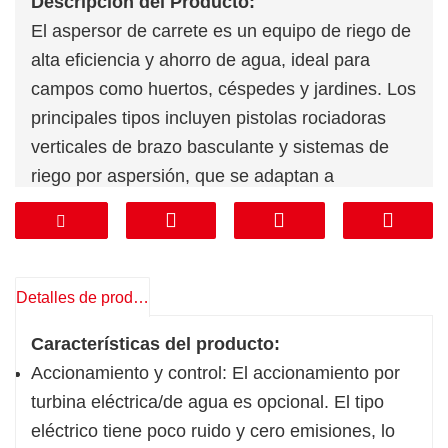
Descripción del Producto:
El aspersor de carrete es un equipo de riego de
alta eficiencia y ahorro de agua, ideal para
campos como huertos, céspedes y jardines. Los
principales tipos incluyen pistolas rociadoras
verticales de brazo basculante y sistemas de
riego por aspersión, que se adaptan a
diferentes terrenos y tamaños de plantación. El
producto se caracteriza por su control
automático, materiales resistentes a la corrosión
y bajo consumo energético. Algunos modelos
Detalles de producto
permiten un ajuste inteligente de la intensidad y
Características del producto:
el alcance del aspersor para lograr un riego
Accionamiento y control: El accionamiento por
preciso.
turbina eléctrica/de agua es opcional. El tipo
eléctrico tiene poco ruido y cero emisiones, lo