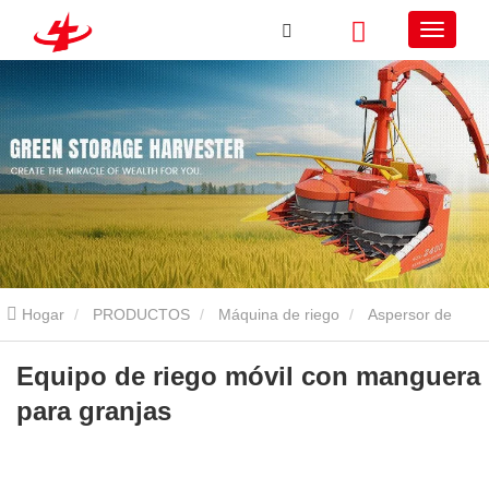
Hogar
PRODUCTOS
Máquina de riego
Aspersor de
carrete
Equipo de riego móvil con manguera para granjas
Equipo de riego móvil con manguera
para granjas