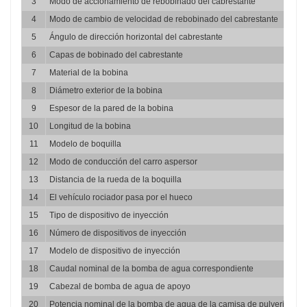
3
Modo de accionamiento de rebobinado del cabrestante
4
Modo de cambio de velocidad de rebobinado del cabrestante
5
Ángulo de dirección horizontal del cabrestante
6
Capas de bobinado del cabrestante
7
Material de la bobina
8
Diámetro exterior de la bobina
9
Espesor de la pared de la bobina
10
Longitud de la bobina
11
Modelo de boquilla
12
Modo de conducción del carro aspersor
13
Distancia de la rueda de la boquilla
14
El vehículo rociador pasa por el hueco
15
Tipo de dispositivo de inyección
16
Número de dispositivos de inyección
17
Modelo de dispositivo de inyección
18
Caudal nominal de la bomba de agua correspondiente
19
Cabezal de bomba de agua de apoyo
20
Potencia nominal de la bomba de agua de la camisa de pulverizació