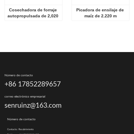
Cosechadora de forraje 
Picadora de ensilaje de 
autopropulsada de 2,020 
maíz de 2.220 m
m en venta
Número de contacto
+86 17852289657
correo electrónico empresarial
senruinz@163.com
Número de contacto
Contacto:
Recubrimiento