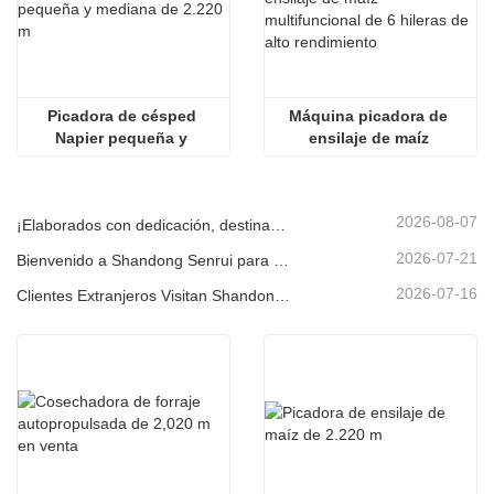
Picadora de césped 
Máquina picadora de 
Napier pequeña y 
ensilaje de maíz 
mediana de 2.220 m
multifuncional de 6 
hileras de alto 
rendimiento
2026-08-07
¡Elaborados con dedicación, destinados al cliente! Las cosechadoras de ensilaje Senrui se están cargando y enviando a granel.
2026-07-21
Bienvenido a Shandong Senrui para una visita e inspección, y para discutir una cooperación en profundidad
2026-07-16
Clientes Extranjeros Visitan Shandong Senrui Equipos Agrícolas y Ganaderos para un Recorrido e Inspección.