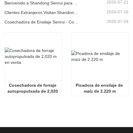
2026-07-21
Bienvenido a Shandong Senrui para una visita e inspección, y para discutir una cooperación en profundidad
2026-07-16
Clientes Extranjeros Visitan Shandong Senrui Equipos Agrícolas y Ganaderos para un Recorrido e Inspección.
2026-07-04
Cosechadora de Ensilaje Senrui - Contenerizada para Exportación
Cosechadora de forraje 
Picadora de ensilaje de 
autopropulsada de 2,020 
maíz de 2.220 m
m en venta