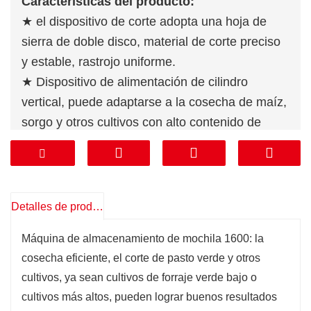
Características del producto:
★ el dispositivo de corte adopta una hoja de
sierra de doble disco, material de corte preciso
y estable, rastrojo uniforme.
★ Dispositivo de alimentación de cilindro
vertical, puede adaptarse a la cosecha de maíz,
sorgo y otros cultivos con alto contenido de
paja.
★ Dispositivo de alimentación secuencial
forzada de dos rodillos, que puede alimentar
ordenadamente el material cortado al
Detalles de producto
dispositivo de corte.
Máquina de almacenamiento de mochila 1600: la
★ el cilindro de inyección gira mediante un
cosecha eficiente, el corte de pasto verde y otros
mecanismo de engranaje helicoidal, que puede
cultivos, ya sean cultivos de forraje verde bajo o
girar + 180°, bloqueando efectivamente el
cultivos más altos, pueden lograr buenos resultados
ángulo del cilindro de inyección, haciendo que