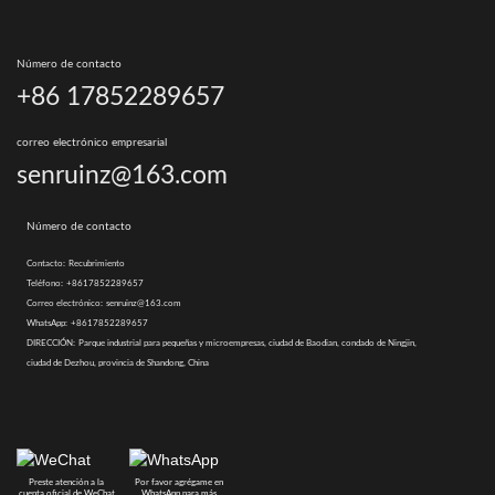
Número de contacto
+86 17852289657
correo electrónico empresarial
senruinz@163.com
Número de contacto
Contacto:
Recubrimiento
Teléfono:
+8617852289657
Correo electrónico:
senruinz@163.com
WhatsApp:
+8617852289657
DIRECCIÓN:
Parque industrial para pequeñas y microempresas, ciudad de Baodian, condado de Ningjin,
ciudad de Dezhou, provincia de Shandong, China
Preste atención a la
Por favor agrégame en
cuenta oficial de WeChat
WhatsApp para más