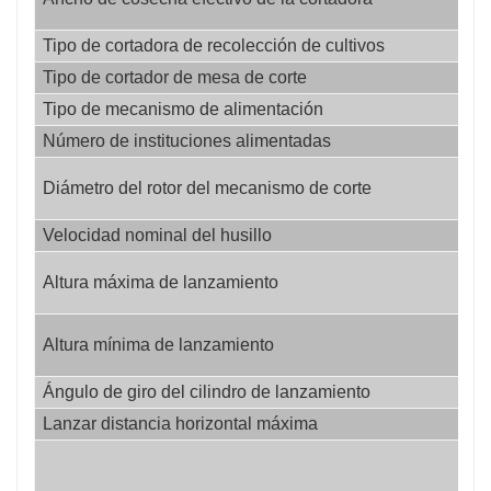
et
Tipo de cortadora de recolección de cultivos
/
Tipo de cortador de mesa de corte
/
Tipo de mecanismo de alimentación
/
Número de instituciones alimentadas
/
mi
Diámetro del rotor del mecanismo de corte
et
Velocidad nominal del husillo
rp
mi
Altura máxima de lanzamiento
et
mi
Altura mínima de lanzamiento
et
Ángulo de giro del cilindro de lanzamiento
°
Lanzar distancia horizontal máxima
me
ki
et