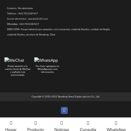
Contacto:
Recubrimiento
Teléfono:
+8617852289657
Correo electrónico:
senruinz@163.com
WhatsApp:
+8617852289657
DIRECCIÓN:
Parque industrial para pequeñas y microempresas, ciudad de Baodian, condado de Ningjin,
ciudad de Dezhou, provincia de Shandong, China
Preste atención a la
Por favor agrégame en
cuenta oficial de WeChat
WhatsApp para más
y vuélvete más
información.
emocionante
Copyright © 2020-2025 Shandong Senrui Equipo agrícola Co., Ltd.
Hogar
Producto
Noticias
Consulta
WhatsApp