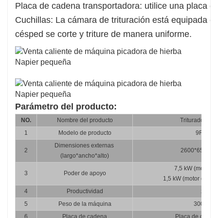
Placa de cadena transportadora: utilice una placa
Cuchillas: La cámara de trituración está equipada c
césped se corte y triture de manera uniforme.
Parámetro del producto:
NO.
Nombre del producto
Trituradora de
1
Modelo de producto
9RSJ-3
Dimensiones externas 
2
2600*650*97
(largo*ancho*alto)
7,5 kW (motor pr
3
Poder de apoyo
1,5 kW (motor del tr
4
Productividad
zt/h
5
Peso de la máquina
300 kilos
6
Placa de cadena
Placa de caden