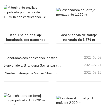
Máquina de ensilaje 
Cosechadora de forraje 
impulsada por tractor de 
montada de 1.270 m
1.270 m con certificación 
Ce
2026-08-07
¡Elaborados con dedicación, destinados al cliente! Las cosechadoras de ensilaje Senrui se están cargando y enviando a granel.
2026-07-21
Bienvenido a Shandong Senrui para una visita e inspección, y para discutir una cooperación en profundidad
2026-07-16
Clientes Extranjeros Visitan Shandong Senrui Equipos Agrícolas y Ganaderos para un Recorrido e Inspección.