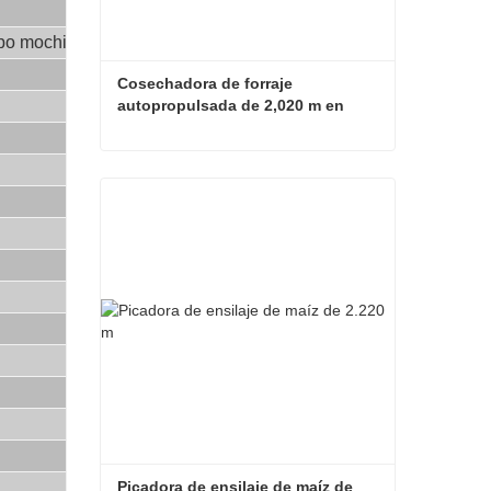
ipo mochila 4QX-2800
Cosechadora de forraje 
autopropulsada de 2,020 m en 
venta
Cosechadora de forraje autopropulsada de 2,020 m en venta
Contacta ahora
Picadora de ensilaje de maíz de 