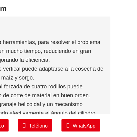
 m
e herramientas, para resolver el problema
men mucho tiempo, reduciendo en gran
rando la eficiencia.
ro vertical puede adaptarse a la cosecha de
 maíz y sorgo.
al forzada de cuatro rodillos puede
vo de corte de material en buen orden.
ngranaje helicoidal y un mecanismo
ndo efectivamente el ángulo del cilindro
ociado sea más estable.
co
Teléfono
WhatsApp
 realizar la longitud ajustable del material