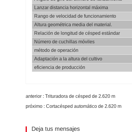
Lanzar distancia horizontal máxima
Rango de velocidad de funcionamiento
Altura geométrica media del material.
Relación de longitud de césped estándar
Número de cuchillas móviles
método de operación
Adaptación a la altura del cultivo
eficiencia de producción
anterior : Trituradora de césped de 2.620 m
próximo : Cortacésped automático de 2.620 m
Deja tus mensajes