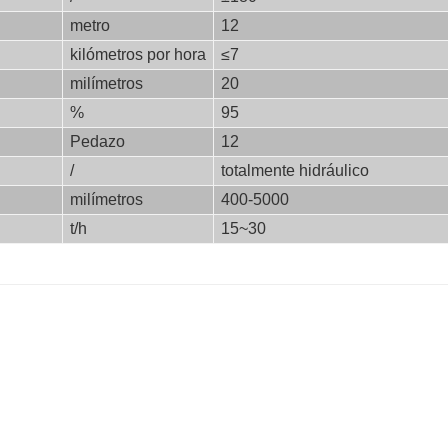
metro
12
kilómetros por hora
≤7
milímetros
20
%
95
Pedazo
12
/
totalmente hidráulico
milímetros
400-5000
t/h
15~30