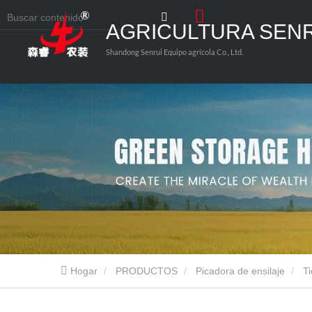
AGRICULTURA SEN
Shandong Senrui Equipo agrícola Co., Ltd.
Hogar
PRODUCTOS
Picadora de ensilaje
T