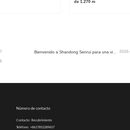
de 1.270 m
Ensiladora En Venta
tacta ahora
Contacta ahora
7
2026
Bienvenido a Shandong Senrui para una visita e inspección, y para discutir una cooperación en profundidad
6
Número de contacto
Contacto:
Recubrimiento
Teléfono:
+8617852289657