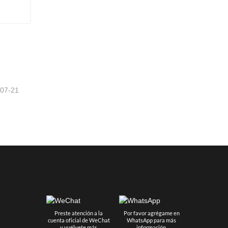
Cosechadora de forraje montada de 1.270 m
-07-21
Preste atención a la
Por favor agrégame en
cuenta oficial de WeChat
WhatsApp para más
y vuélvete más
información.