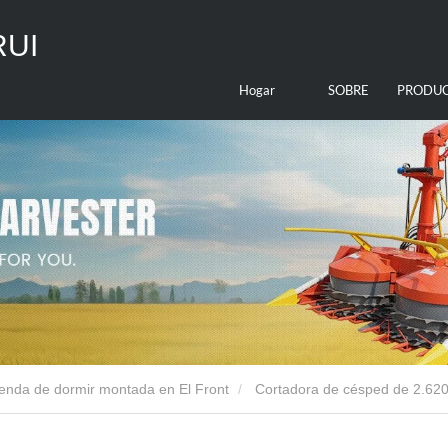
RUI
Hogar
SOBRE
PRODU
NOSOTROS
ienda de dormir montada en El Front
Cortadora de césped de 2.62