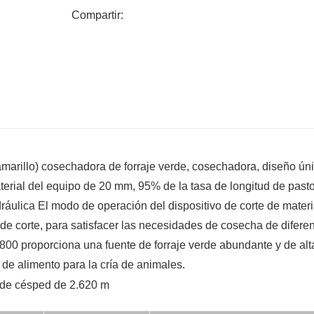
de corte, para cumplir con los
Compartir:
Necesidades de diferentes cosechas de f
* El dispositivo de corte adopta una hoja 
material es preciso y estable, y el rastro
* El dispositivo de lanzamiento puede arro
picado al recipiente que lo acompaña.
material.
arillo) cosechadora de forraje verde, cosechadora, diseño úni
erial del equipo de 20 mm, 95% de la tasa de longitud de past
ráulica El modo de operación del dispositivo de corte de materi
l de corte, para satisfacer las necesidades de cosecha de difere
2800 proporciona una fuente de forraje verde abundante y de alt
 de alimento para la cría de animales.