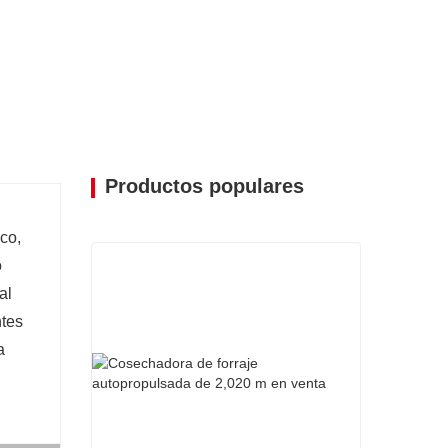
orraje.
de sierra de doble disco, el corte del
jo que queda es uniforme y consistente.
jar de forma rápida y precisa el material
Productos populares
co,
o
al
ntes
a