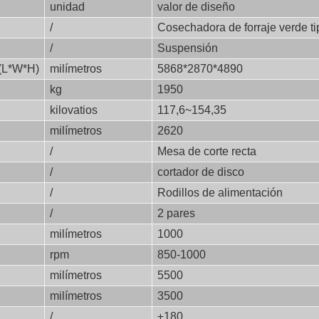
unidad
valor de diseño
/
Cosechadora de forraje verde t
/
Suspensión
 (L*W*H)
milímetros
5868*2870*4890
kg
1950
kilovatios
117,6~154,35
milímetros
2620
/
Mesa de corte recta
/
cortador de disco
/
Rodillos de alimentación
/
2 pares
milímetros
1000
rpm
850-1000
milímetros
5500
milímetros
3500
/
±180