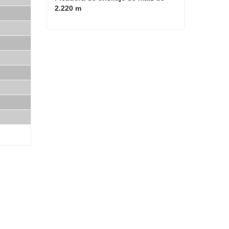
2.220 m
Picadora de ensilaje de maíz de 2.220 m
Contacta ahora