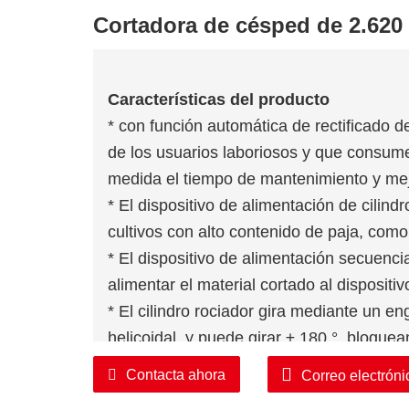
Cortadora de césped de 2.620
Características del producto
* con función automática de rectificado d
de los usuarios laboriosos y que consu
medida el tiempo de mantenimiento y mejo
* El dispositivo de alimentación de cilind
cultivos con alto contenido de paja, como
* El dispositivo de alimentación secuenci
alimentar el material cortado al dispositi
* El cilindro rociador gira mediante un e
helicoidal, y puede girar ± 180 °, bloquea
rociador, lo que hace que el ángulo de r
Contacta ahora
Correo electróni
* El dispositivo de corte de material puede