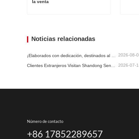
la venta
Cosechadora de forraje colgante a la venta
2.620 
Contacta ahora
Con
Noticias relacionadas
2026-08-0
¡Elaborados con dedicación, destinados al cliente! Las cosechadoras de ensilaje Senrui se están cargando y enviando a granel.
2026-07-1
Clientes Extranjeros Visitan Shandong Senrui Equipos Agrícolas y Ganaderos para un Recorrido e Inspección.
Número de contacto
+86 17852289657