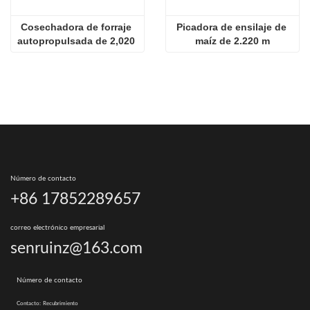
Cosechadora de forraje 
Picadora de ensilaje de 
autopropulsada de 2,020 
maíz de 2.220 m
m en venta
Número de contacto
+86 17852289657
correo electrónico empresarial
senruinz@163.com
Número de contacto
Contacto:
Recubrimiento