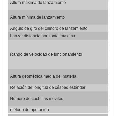
Altura máxima de lanzamiento
etro
milí
Altura mínima de lanzamiento
etro
Ángulo de giro del cilindro de lanzamiento
°
Lanzar distancia horizontal máxima
metr
kiló
etro
Rango de velocidad de funcionamiento
por 
hora
milí
Altura geométrica media del material.
etro
Relación de longitud de césped estándar
%
Ped
Número de cuchillas móviles
zo
método de operación
/