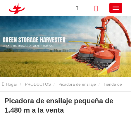
Hogar
PRODUCTOS
Picadora de ensilaje
Tienda de
dormir montada en El Front
Picadora de ensilaje pequeña de
Picadora de ensilaje pequeña de
1.480 m a la venta
1.480 m a la venta