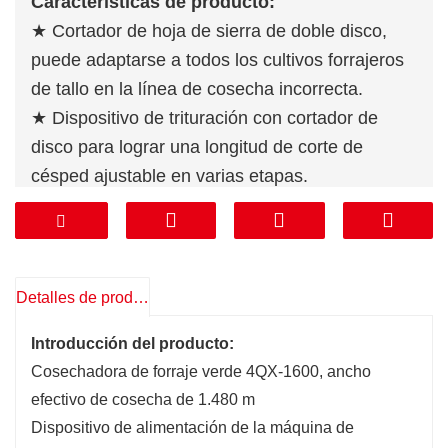
Caracteristicas de producto:
★ Cortador de hoja de sierra de doble disco,
puede adaptarse a todos los cultivos forrajeros
de tallo en la línea de cosecha incorrecta.
★ Dispositivo de trituración con cortador de
disco para lograr una longitud de corte de
césped ajustable en varias etapas.
★ La rotación del cilindro de pulverización
mediante un mecanismo de engranaje helicoidal
puede tener una rotación de ±180°, lo que
bloquea eficazmente el ángulo del cilindro de
Detalles de producto
pulverización, de modo que el ángulo de
Introducción del producto:
pulverización sea más estable.
Cosechadora de forraje verde 4QX-1600, ancho
★ Funcionamiento hidráulico completo,
efectivo de cosecha de 1.480 m
conveniente y flexible, de modo que la dirección
Dispositivo de alimentación de la máquina de
de lanzamiento, la distancia de lanzamiento y la