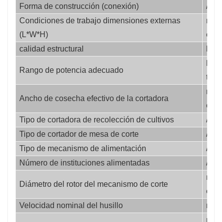
Forma de construcción (conexión)
/
Condiciones de trabajo dimensiones externas 
milí
(L*W*H)
etro
calidad estructural
kg
kilo
Rango de potencia adecuado
tios
milí
Ancho de cosecha efectivo de la cortadora
etro
Tipo de cortadora de recolección de cultivos
/
Tipo de cortador de mesa de corte
/
Tipo de mecanismo de alimentación
/
Número de instituciones alimentadas
/
milí
Diámetro del rotor del mecanismo de corte
etro
Velocidad nominal del husillo
rpm
milí