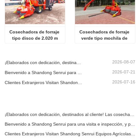
Cosechadora de forraje 
Cosechadora de forraje 
tipo disco de 2.020 m
verde tipo mochila de 
2220 mm
2026-08-07
¡Elaborados con dedicación, destinados al cliente! Las cosechadoras de ensilaje Senrui se están cargando y enviando a granel.
2026-07-21
Bienvenido a Shandong Senrui para una visita e inspección, y para discutir una cooperación en profundidad
2026-07-16
Clientes Extranjeros Visitan Shandong Senrui Equipos Agrícolas y Ganaderos para un Recorrido e Inspección.
¡Elaborados con dedicación, destinados al cliente! Las cosechadoras de ensilaje Senrui se están cargando y enviando a granel.
Bienvenido a Shandong Senrui para una visita e inspección, y para discutir una cooperación en profundidad
Clientes Extranjeros Visitan Shandong Senrui Equipos Agrícolas y Ganaderos para un Recorrido e Inspección.