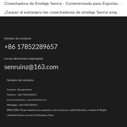
Cosechadora de Ensilaje Senrui - Contenerizada para Exportación
¡Zarpan al extranjero las cosechadoras de ensilaje Senrui empaquetadas para su envío!
Número de contacto
+86 17852289657
correo electrónico empresarial
senruinz@163.com
Número de contacto
Contacto:
Recubrimiento
Teléfono:
+8617852289657
Correo electrónico:
senruinz@163.com
WhatsApp:
+8617852289657
DIRECCIÓN:
Parque industrial para pequeñas y microempresas, ciudad de Baodian, condado de Ningjin,
ciudad de Dezhou, provincia de Shandong, China