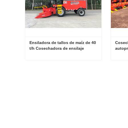
Ensiladora de tallos de maíz de 40 
Cosech
t/h Cosechadora de ensilaje
autopr
Ensiladora de tallos de maíz de 40 t/h Cosechadora de ensilaje
Contacta ahora
Conta
Noticias relacionadas
2026-08-0
¡Elaborados con dedicación, destinados al cliente! Las cosechadoras de ensilaje Senrui se están cargando y enviando a granel.
2026-07-1
Clientes Extranjeros Visitan Shandong Senrui Equipos Agrícolas y Ganaderos para un Recorrido e Inspección.