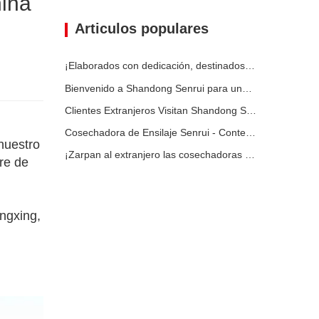
hina
Articulos populares
¡Elaborados con dedicación, destinados al cliente! Las cosechadoras de ensilaje Senrui se están cargando y enviando a granel.
Bienvenido a Shandong Senrui para una visita e inspección, y para discutir una cooperación en profundidad
Clientes Extranjeros Visitan Shandong Senrui Equipos Agrícolas y Ganaderos para un Recorrido e Inspección.
Cosechadora de Ensilaje Senrui - Contenerizada para Exportación
nuestro
¡Zarpan al extranjero las cosechadoras de ensilaje Senrui empaquetadas para su envío!
re de
ngxing,