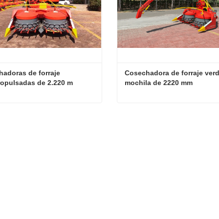
adoras de forraje 
Cosechadora de forraje verde
opulsadas de 2.220 m
mochila de 2220 mm
Cosechadoras de forraje autopropulsadas de 2.220 m
cta ahora
Contacta ahora
7
2026
Bienvenido a Shandong Senrui para una visita e inspección, y para discutir una cooperación en profundidad
6