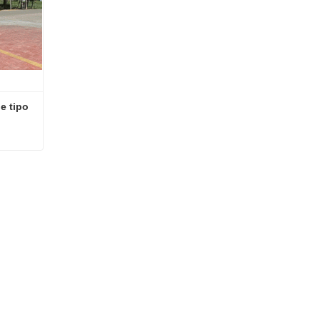
 tipo 
Cosechadora de forraje verde tipo mochila de 2220 mm
-07-21